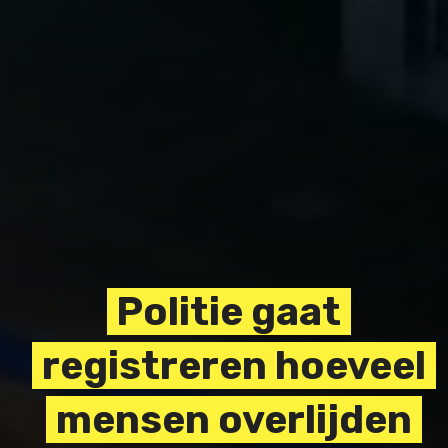
Politie gaat
registreren hoeveel
mensen overlijden